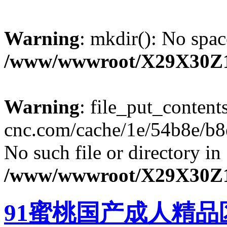
Warning
: mkdir(): No spac
/www/wwwroot/X29X30Z
Warning
: file_put_content
cnc.com/cache/1e/54b8e/b8e
No such file or directory in
/www/wwwroot/X29X30Z
91蜜桃国产成人精品